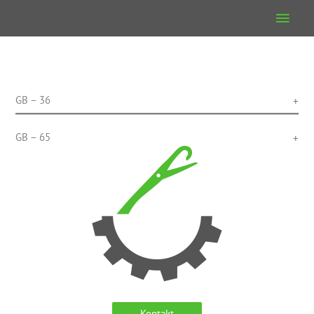
Zum
Haup
Inhalt
springen
GB – 36
GB – 65
Kontakt